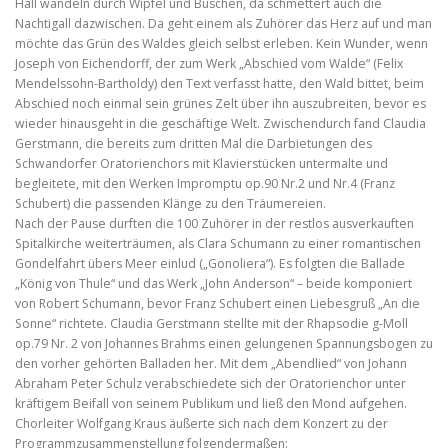
Hall wandeln durch Wipfel und Büschen, da schmettert auch die
Nachtigall dazwischen. Da geht einem als Zuhörer das Herz auf und man
möchte das Grün des Waldes gleich selbst erleben. Kein Wunder, wenn
Joseph von Eichendorff, der zum Werk „Abschied vom Walde“ (Felix
Mendelssohn-Bartholdy) den Text verfasst hatte, den Wald bittet, beim
Abschied noch einmal sein grünes Zelt über ihn auszubreiten, bevor es
wieder hinausgeht in die geschäftige Welt. Zwischendurch fand Claudia
Gerstmann, die bereits zum dritten Mal die Darbietungen des
Schwandorfer Oratorienchors mit Klavierstücken untermalte und
begleitete, mit den Werken Impromptu op.90 Nr.2 und Nr.4 (Franz
Schubert) die passenden Klänge zu den Träumereien.
Nach der Pause durften die 100 Zuhörer in der restlos ausverkauften
Spitalkirche weiterträumen, als Clara Schumann zu einer romantischen
Gondelfahrt übers Meer einlud („Gonoliera“). Es folgten die Ballade
„König von Thule“ und das Werk „John Anderson“ – beide komponiert
von Robert Schumann, bevor Franz Schubert einen Liebesgruß „An die
Sonne“ richtete. Claudia Gerstmann stellte mit der Rhapsodie g-Moll
op.79 Nr. 2 von Johannes Brahms einen gelungenen Spannungsbogen zu
den vorher gehörten Balladen her. Mit dem „Abendlied“ von Johann
Abraham Peter Schulz verabschiedete sich der Oratorienchor unter
kräftigem Beifall von seinem Publikum und ließ den Mond aufgehen.
Chorleiter Wolfgang Kraus äußerte sich nach dem Konzert zu der
Programmzusammenstellung folgendermaßen: