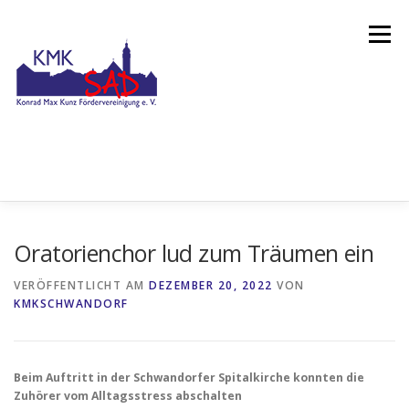
Zum
Inhalt
Menü
springen
STARTSEITE
KMK-FÖRDERVEREINIGUNG
Oratorienchor lud zum Träumen ein
VERÖFFENTLICHT AM
DEZEMBER 20, 2022
VON
KMKSCHWANDORF
AKTUELLES
ÜBER UNS
RÜCKBLICK
BEITRITT
KONTAKT
IMPRESSUM
DATENSCHUTZERKLÄRUNG
Beim Auftritt in der Schwandorfer Spitalkirche konnten die
Zuhörer vom Alltagsstress abschalten