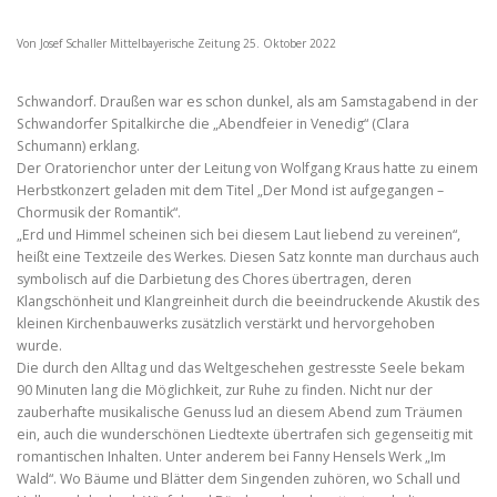
Von Josef Schaller Mittelbayerische Zeitung 25. Oktober 2022
Schwandorf. Draußen war es schon dunkel, als am Samstagabend in der
Schwandorfer Spitalkirche die „Abendfeier in Venedig“ (Clara
Schumann) erklang.
Der Oratorienchor unter der Leitung von Wolfgang Kraus hatte zu einem
Herbstkonzert geladen mit dem Titel „Der Mond ist aufgegangen –
Chormusik der Romantik“.
„Erd und Himmel scheinen sich bei diesem Laut liebend zu vereinen“,
heißt eine Textzeile des Werkes. Diesen Satz konnte man durchaus auch
symbolisch auf die Darbietung des Chores übertragen, deren
Klangschönheit und Klangreinheit durch die beeindruckende Akustik des
kleinen Kirchenbauwerks zusätzlich verstärkt und hervorgehoben
wurde.
Die durch den Alltag und das Weltgeschehen gestresste Seele bekam
90 Minuten lang die Möglichkeit, zur Ruhe zu finden. Nicht nur der
zauberhafte musikalische Genuss lud an diesem Abend zum Träumen
ein, auch die wunderschönen Liedtexte übertrafen sich gegenseitig mit
romantischen Inhalten. Unter anderem bei Fanny Hensels Werk „Im
Wald“. Wo Bäume und Blätter dem Singenden zuhören, wo Schall und