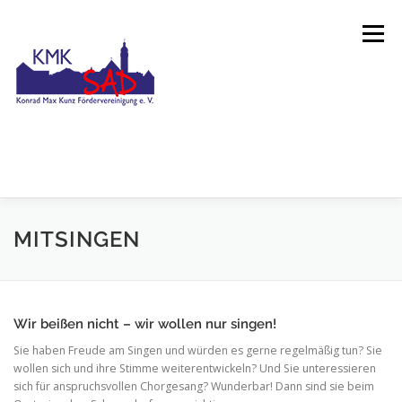
Zum
Inhalt
Menü
springen
STARTSEITE
KMK-FÖRDERVEREINIGUNG
MITSINGEN
AKTUELLES
ÜBER UNS
RÜCKBLICK
BEITRITT
Wir beißen nicht – wir wollen nur singen!
Sie haben Freude am Singen und würden es gerne regelmäßig tun? Sie
KONTAKT
IMPRESSUM
DATENSCHUTZERKLÄRUNG
wollen sich und ihre Stimme weiterentwickeln? Und Sie unteressieren
sich für anspruchsvollen Chorgesang? Wunderbar! Dann sind sie beim