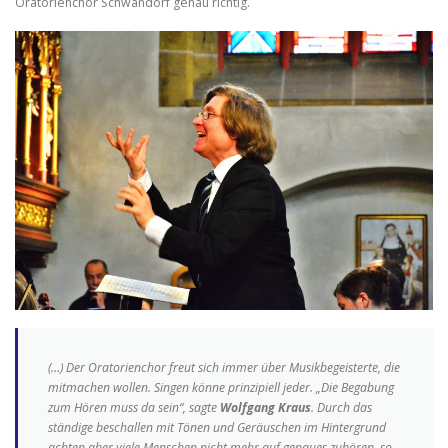
Oratorienchor Schwandorf genau richtig.
(…) Der Oratorienchor freut sich immer über Musikbegeisterte, die
mitmachen wollen. Singen könne prinzipiell jeder. „Die Begabung
zum Hören muss da sein“, sagte
Wolfgang
Kraus
. Durch das
ständige beschallen mit Tönen und Geräuschen im Hintergrund
achten aber viele Menschen nicht mehr auf genaues zuhören, so